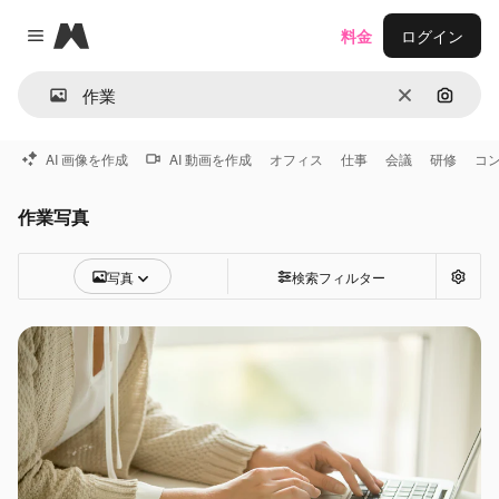
Magnific
料金
ログイン
Close menu
消去
画像で
AI 画像を作成
AI 動画を作成
オフィス
仕事
会議
研修
コ
作業写真
写真
検索フィルター