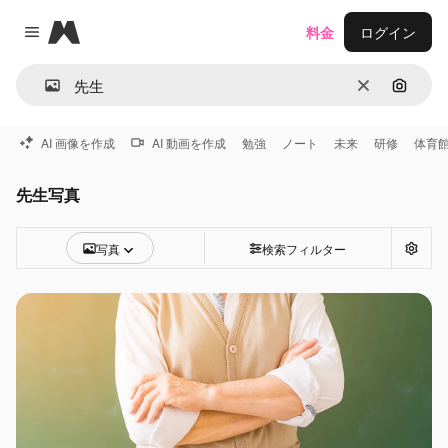
Magnific
料金
ログイン
Close menu
消去
画像で
AI 画像を作成
AI 動画を作成
勉強
ノート
未来
研修
体育
先生写真
写真
検索フィルター