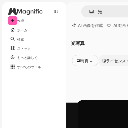
作成
AI 画像を作成
AI 動
ホーム
検索
光写真
ストック
もっと詳しく
写真
ライセンス
すべてのツール
全ての画像
ベクトル
イラスト
写真
PSD
テンプレート
モックアップ
動画
映像素材
モーショングラフィックス
動画テンプレート
アイコン
3D モデル