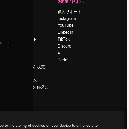
運営
お問い合わせ
料金
顧客サポート
会社概要
Instagram
Reviews
YouTube
採用情報
LinkedIn
検索トレンド
TikTok
ブログ
Discord
イベント
X
Slidesgo
Reddit
コンテンツを販売
する
プレスルーム
magnific.aiをお探し
ですか？
ee to the storing of cookies on your device to enhance site