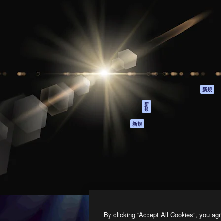
製品
はじめに
ティブ制作を導くためのプラ
Spaces
Academy
クリエイター、企業、代理
AI アシスタント
ドキュメント
含む100万人以上が利用して
AI 画像生成ツール
サポート
AI 動画生成ツール
利用規約
AI 音声合成ツール
プライバシーポリ
シー
ストックコンテン
ツ
オリジナル
新規
Claude/ChatGPT
クッキーポリシー
新
規
向けMCP
トラストセンター
エージェント
アフィリエイト
新規
API
法人向け
モバイルアプリ
すべてのMagnificツ
ール
2026
Freepik Company S.L.U.
無断複写・転載を禁じます
.
By clicking “Accept All Cookies”, you agr