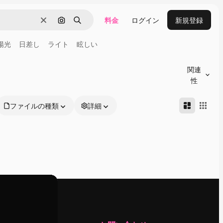
料金
ログイン
新規登録
消去
画像で検索
検索
陽光
日差し
ライト
眩しい
関連
性
ファイルの種類
詳細