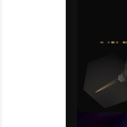
フォント
最高のクリエイ
ットフォーム。
店、スタジオを
います。
日本語
Copyright © 2010-