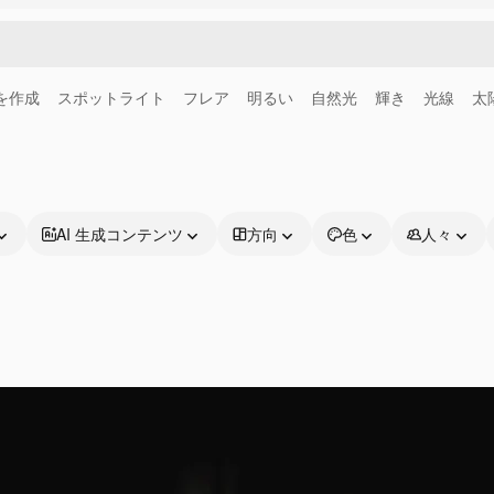
画を作成
スポットライト
フレア
明るい
自然光
輝き
光線
太
AI 生成コンテンツ
方向
色
人々