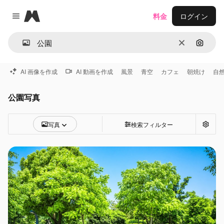
Magnific
料金
ログイン
Close menu
消去
画像で
AI 画像を作成
AI 動画を作成
風景
青空
カフェ
朝焼け
自
公園写真
写真
検索フィルター