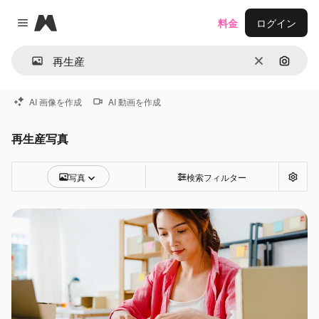
Magnific
料金
ログイン
Close menu
消去
画像で
AI 画像を作成
AI 動画を作成
再生産写真
写真
検索フィルター