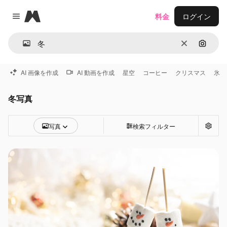
Magnific
料金
ログイン
Close menu
消去
画像で
AI 画像を作成
AI 動画を作成
星空
コーヒー
クリスマス
氷
冬写真
写真
検索フィルター