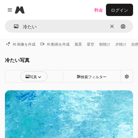
Magnific
料金
ログイン
Close menu
消去
画像で
AI 画像を作成
AI 動画を作成
風景
星空
朝焼け
夕焼け
自
冷たい写真
写真
検索フィルター