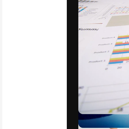
フォント
最高のクリエイ
ットフォーム。
店、スタジオを
います。
日本語
Copyright © 2010-