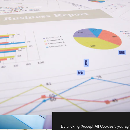
製品
はじめに
ティブ制作を導くためのプラ
Spaces
Academy
クリエイター、企業、代理
AI アシスタント
ドキュメント
含む100万人以上が利用して
AI 画像生成ツール
サポート
AI 動画生成ツール
利用規約
AI 音声合成ツール
プライバシーポリ
シー
ストックコンテン
ツ
オリジナル
新規
Claude/ChatGPT
クッキーポリシー
新
規
向けMCP
トラストセンター
エージェント
アフィリエイト
新規
API
法人向け
モバイルアプリ
すべてのMagnificツ
ール
2026
Freepik Company S.L.U.
無断複写・転載を禁じます
.
By clicking “Accept All Cookies”, you agr