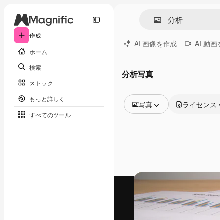
作成
AI 画像を作成
AI 動
ホーム
検索
分析写真
ストック
もっと詳しく
写真
ライセンス
すべてのツール
全ての画像
ベクトル
イラスト
写真
PSD
テンプレート
モックアップ
動画
映像素材
モーショングラフィックス
動画テンプレート
アイコン
3D モデル