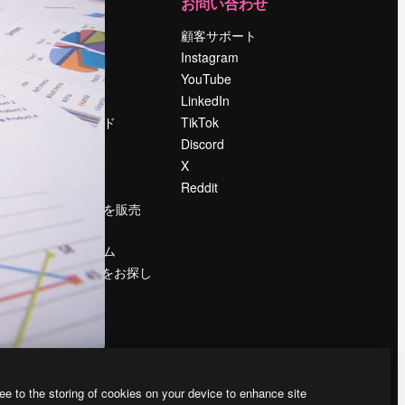
運営
お問い合わせ
料金
顧客サポート
会社概要
Instagram
Reviews
YouTube
採用情報
LinkedIn
検索トレンド
TikTok
ブログ
Discord
イベント
X
Slidesgo
Reddit
コンテンツを販売
する
プレスルーム
magnific.aiをお探し
ですか？
ee to the storing of cookies on your device to enhance site