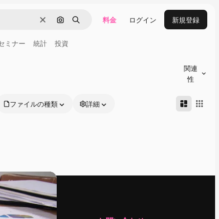
料金
ログイン
新規登録
消去
画像で検索
検索
セミナー
統計
投資
関連
性
ファイルの種類
詳細