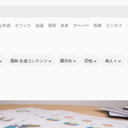
画を作成
オフィス
会議
環境
未来
サーバー
医療
ビジネス
AI 生成コンテンツ
方向
色
人々