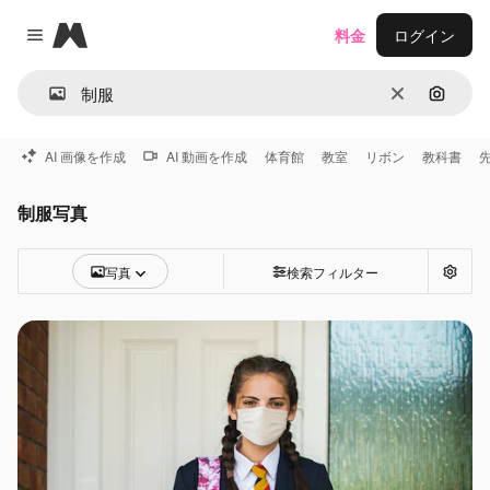
Magnific
料金
ログイン
Close menu
消去
画像で
AI 画像を作成
AI 動画を作成
体育館
教室
リボン
教科書
制服写真
写真
検索フィルター