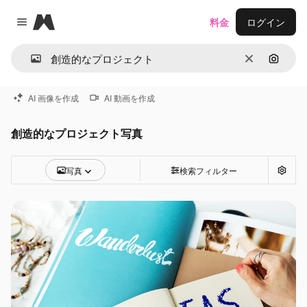
Magnific
料金
ログイン
Close menu
消去
画像で
AI 画像を作成
AI 動画を作成
創造的なプロジェクト写真
写真
検索フィルター