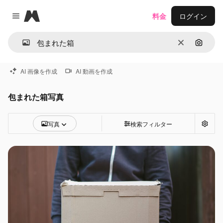
Magnific
料金
ログイン
Close menu
消去
画像で
AI 画像を作成
AI 動画を作成
包まれた箱写真
写真
検索フィルター