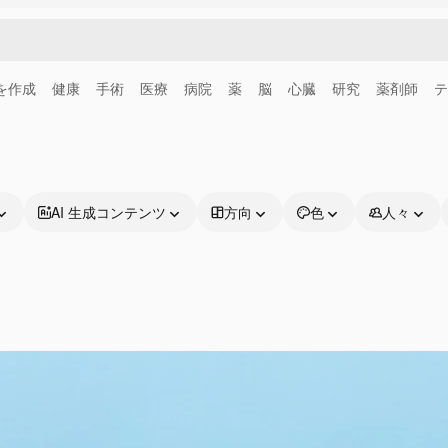
画を作成
健康
手術
医療
病院
薬
脳
心臓
研究
薬剤師
テ
AI 生成コンテンツ
方向
色
人々