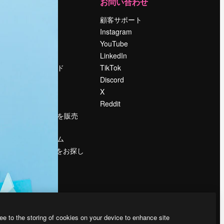
運営
お問い合わせ
料金
顧客サポート
会社概要
Instagram
Reviews
YouTube
採用情報
LinkedIn
検索トレンド
TikTok
ブログ
Discord
イベント
X
Slidesgo
Reddit
コンテンツを販売
する
プレスルーム
magnific.aiをお探し
ですか？
ee to the storing of cookies on your device to enhance site