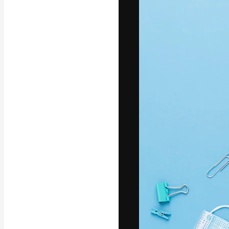
フォント
最高のクリエイ
ットフォーム。
店、スタジオを
います。
日本語
Copyright © 2010-