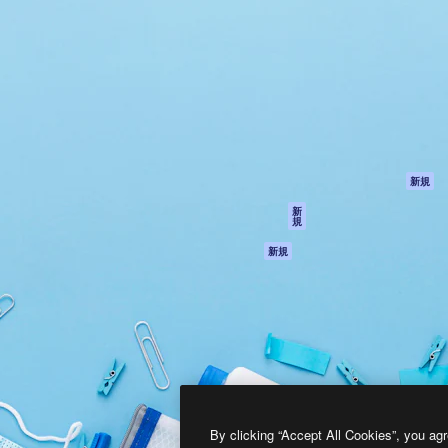
製品
はじめに
ティブ制作を導くためのプラ
Spaces
Academy
クリエイター、企業、代理
AI アシスタント
ドキュメント
含む100万人以上が利用して
AI 画像生成ツール
サポート
AI 動画生成ツール
利用規約
AI 音声合成ツール
プライバシーポリ
シー
ストックコンテン
ツ
オリジナル
新規
Claude/ChatGPT
クッキーポリシー
新
規
向けMCP
トラストセンター
エージェント
アフィリエイト
新規
API
法人向け
モバイルアプリ
すべてのMagnificツ
ール
2026
Freepik Company S.L.U.
無断複写・転載を禁じます
.
By clicking “Accept All Cookies”, you agr