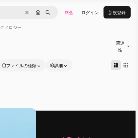
料金
ログイン
新規登録
消去
画像で検索
検索
クノロジー
関連
性
ファイルの種類
詳細