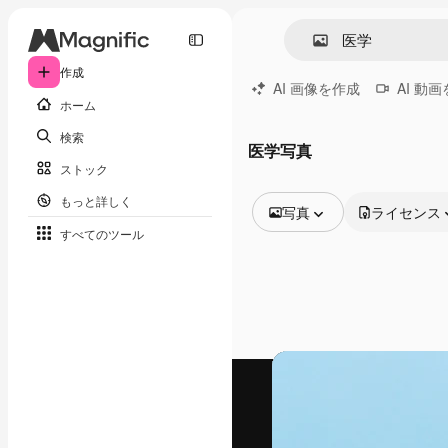
作成
AI 画像を作成
AI 動
ホーム
検索
医学写真
ストック
もっと詳しく
写真
ライセンス
すべてのツール
全ての画像
ベクトル
イラスト
写真
PSD
テンプレート
モックアップ
動画
映像素材
モーショングラフィックス
動画テンプレート
アイコン
3D モデル