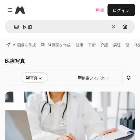
Magnific
料金
ログイン
Close menu
消去
画像で
AI 画像を作成
AI 動画を作成
健康
手術
介護
病院
薬
体
医療写真
写真
検索フィルター