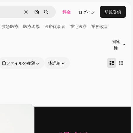
料金
ログイン
新規登録
消去
画像で検索
検索
救急医療
医療現場
医療従事者
在宅医療
業務改善
関連
性
ファイルの種類
詳細