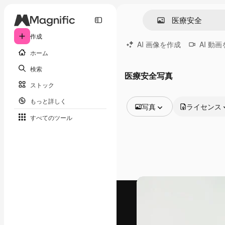
作成
AI 画像を作成
AI 動
ホーム
検索
医療安全写真
ストック
もっと詳しく
写真
ライセンス
すべてのツール
全ての画像
ベクトル
イラスト
写真
PSD
テンプレート
モックアップ
動画
映像素材
モーショングラフィックス
動画テンプレート
アイコン
3D モデル