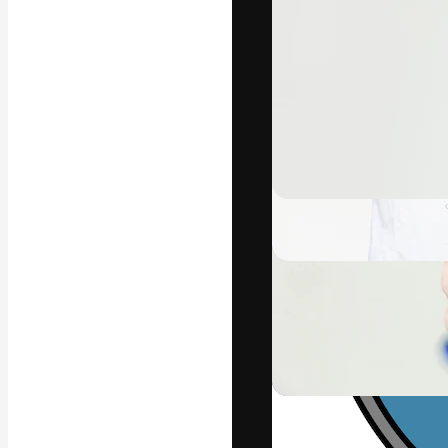
フォント
最高のクリエイ
ットフォーム。
店、スタジオを
います。
日本語
Copyright © 2010-