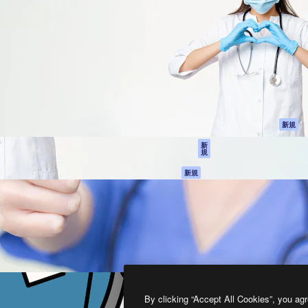
製品
はじめに
ティブ制作を導くためのプラ
Spaces
Academy
クリエイター、企業、代理
AI アシスタント
ドキュメント
含む100万人以上が利用して
AI 画像生成ツール
サポート
AI 動画生成ツール
利用規約
AI 音声合成ツール
プライバシーポリ
シー
ストックコンテン
ツ
オリジナル
新規
Claude/ChatGPT
クッキーポリシー
新
規
向けMCP
トラストセンター
エージェント
アフィリエイト
新規
API
法人向け
モバイルアプリ
すべてのMagnificツ
ール
2026
Freepik Company S.L.U.
無断複写・転載を禁じます
.
By clicking “Accept All Cookies”, you agr