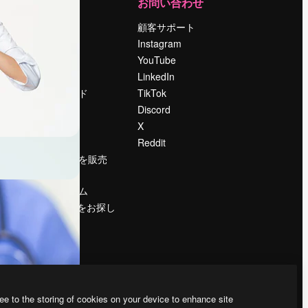
運営
お問い合わせ
料金
顧客サポート
会社概要
Instagram
Reviews
YouTube
採用情報
LinkedIn
検索トレンド
TikTok
ブログ
Discord
イベント
X
Slidesgo
Reddit
コンテンツを販売
する
プレスルーム
magnific.aiをお探し
ですか？
ee to the storing of cookies on your device to enhance site