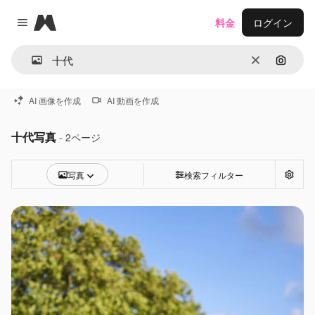
Magnific
料金
ログイン
Close menu
消去
画像で
AI 画像を作成
AI 動画を作成
十代写真
- 2ページ
写真
検索フィルター