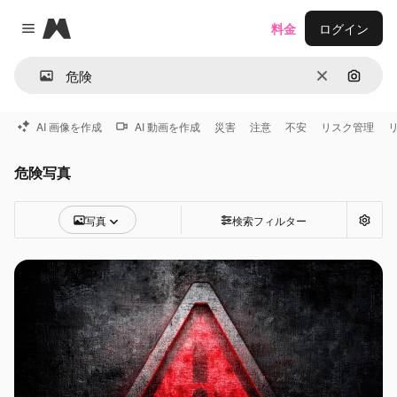
Magnific
料金
ログイン
Close menu
消去
画像で
AI 画像を作成
AI 動画を作成
災害
注意
不安
リスク管理
危険写真
写真
検索フィルター