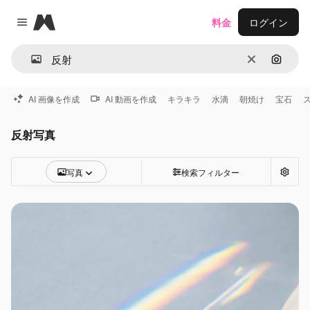
Magnific
料金
ログイン
Close menu
消去
画像で
AI 画像を作成
AI 動画を作成
キラキラ
水滴
朝焼け
宝石
反射写真
写真
検索フィルター