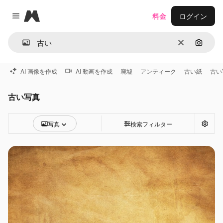
Magnific
料金
ログイン
Close menu
消去
画像で
AI 画像を作成
AI 動画を作成
廃墟
アンティーク
古い紙
古い
古い写真
写真
検索フィルター