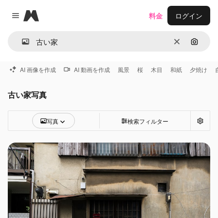
Magnific
料金
ログイン
Close menu
消去
画像で
AI 画像を作成
AI 動画を作成
風景
桜
木目
和紙
夕焼け
古い家写真
写真
検索フィルター