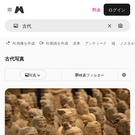
Magnific
料金
ログイン
Close menu
消去
画像で
AI 画像を作成
AI 動画を作成
未来
アンティーク
城
ノスタル
古代写真
写真
検索フィルター