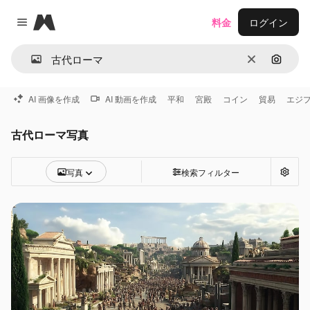
Magnific
料金
ログイン
Close menu
消去
画像で
AI 画像を作成
AI 動画を作成
平和
宮殿
コイン
貿易
エジ
古代ローマ写真
写真
検索フィルター