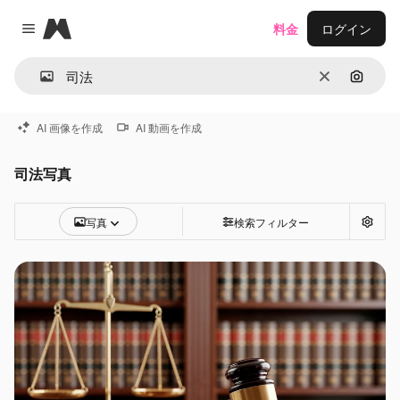
Magnific
料金
ログイン
Close menu
消去
画像で
AI 画像を作成
AI 動画を作成
司法写真
写真
検索フィルター