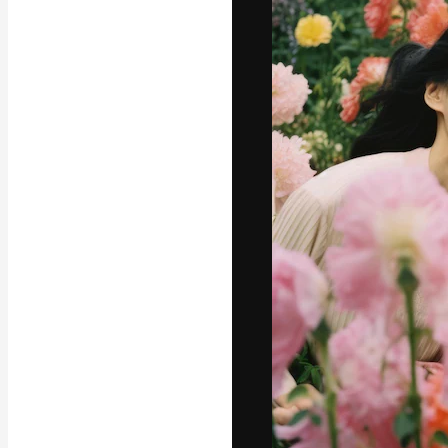
フォント
最高のクリエイ
ットフォーム。
店、スタジオを
います。
日本語
Copyright © 2010-