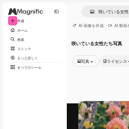
作成
AI 画像を作成
AI 動
ホーム
検索
咲いている女性たち写真
ストック
もっと詳しく
写真
ライセンス
すべてのツール
全ての画像
ベクトル
イラスト
写真
PSD
テンプレート
モックアップ
動画
映像素材
モーショングラフィックス
動画テンプレート
アイコン
3D モデル