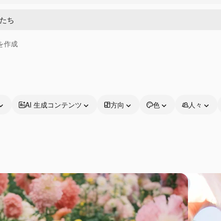
画を作成
AI 生成コンテンツ
方向
色
人々