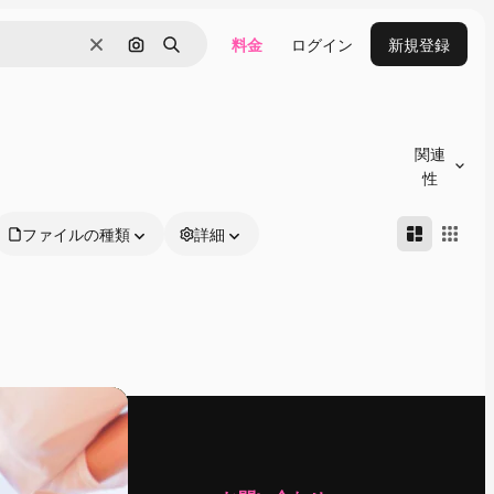
料金
ログイン
新規登録
消去
画像で検索
検索
関連
性
ファイルの種類
詳細