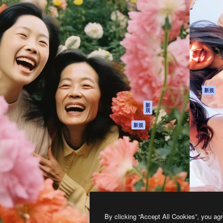
製品
はじめに
ティブ制作を導くためのプラ
Spaces
Academy
クリエイター、企業、代理
AI アシスタント
ドキュメント
含む100万人以上が利用して
AI 画像生成ツール
サポート
AI 動画生成ツール
利用規約
AI 音声合成ツール
プライバシーポリ
シー
ストックコンテン
ツ
オリジナル
新規
Claude/ChatGPT
クッキーポリシー
新
規
向けMCP
トラストセンター
エージェント
アフィリエイト
新規
API
法人向け
モバイルアプリ
すべてのMagnificツ
ール
2026
Freepik Company S.L.U.
無断複写・転載を禁じます
.
By clicking “Accept All Cookies”, you agr