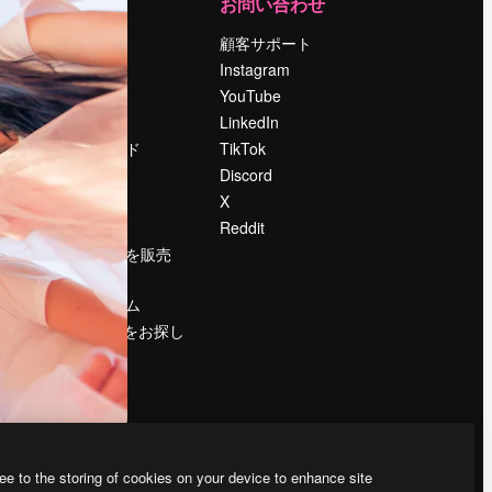
運営
お問い合わせ
料金
顧客サポート
会社概要
Instagram
Reviews
YouTube
採用情報
LinkedIn
検索トレンド
TikTok
ブログ
Discord
イベント
X
Slidesgo
Reddit
コンテンツを販売
する
プレスルーム
magnific.aiをお探し
ですか？
ee to the storing of cookies on your device to enhance site