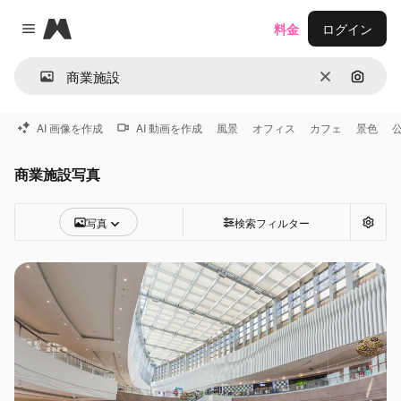
Magnific
料金
ログイン
Close menu
消去
画像で
AI 画像を作成
AI 動画を作成
風景
オフィス
カフェ
景色
商業施設写真
写真
検索フィルター