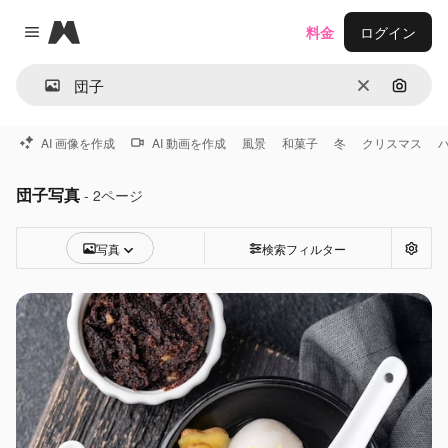
Magnific
料金
ログイン
Close menu
消去
画像で
AI 画像を作成
AI 動画を作成
風景
和菓子
冬
クリスマス
団子写真
- 2ページ
写真
検索フィルター