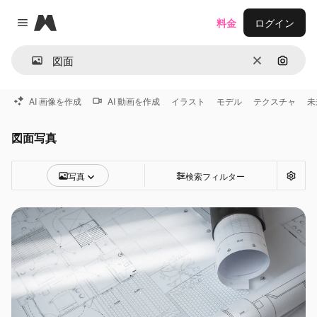
Magnific
料金
ログイン
Close menu
消去
画像で
AI 画像を作成
AI 動画を作成
イラスト
モデル
テクスチャ
未
図面写真
写真
検索フィルター