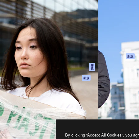
製品
はじめに
ティブ制作を導くためのプラ
Spaces
Academy
クリエイター、企業、代理
AI アシスタント
ドキュメント
含む100万人以上が利用して
AI 画像生成ツール
サポート
AI 動画生成ツール
利用規約
AI 音声合成ツール
プライバシーポリ
シー
ストックコンテン
ツ
オリジナル
新規
Claude/ChatGPT
クッキーポリシー
新
規
向けMCP
トラストセンター
エージェント
アフィリエイト
新規
API
法人向け
モバイルアプリ
すべてのMagnificツ
ール
2026
Freepik Company S.L.U.
無断複写・転載を禁じます
.
By clicking “Accept All Cookies”, you agr