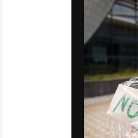
フォント
最高のクリエイ
ットフォーム。
店、スタジオを
います。
日本語
Copyright © 2010-