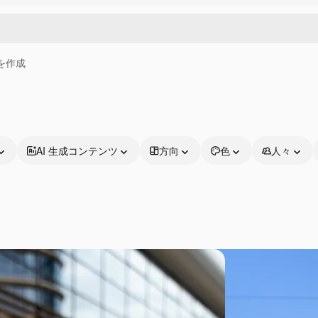
画を作成
AI 生成コンテンツ
方向
色
人々