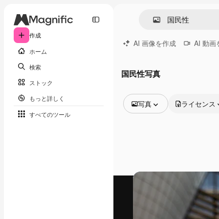
作成
AI 画像を作成
AI 動
ホーム
検索
国民性写真
ストック
もっと詳しく
写真
ライセンス
すべてのツール
全ての画像
ベクトル
イラスト
写真
PSD
テンプレート
モックアップ
動画
映像素材
モーショングラフィックス
動画テンプレート
アイコン
3D モデル