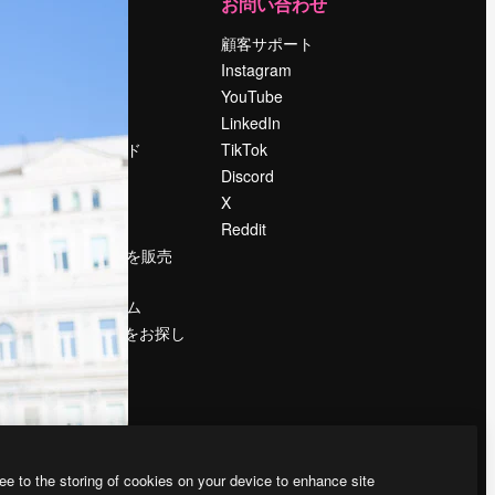
運営
お問い合わせ
料金
顧客サポート
会社概要
Instagram
Reviews
YouTube
採用情報
LinkedIn
検索トレンド
TikTok
ブログ
Discord
イベント
X
Slidesgo
Reddit
コンテンツを販売
する
プレスルーム
magnific.aiをお探し
ですか？
ee to the storing of cookies on your device to enhance site