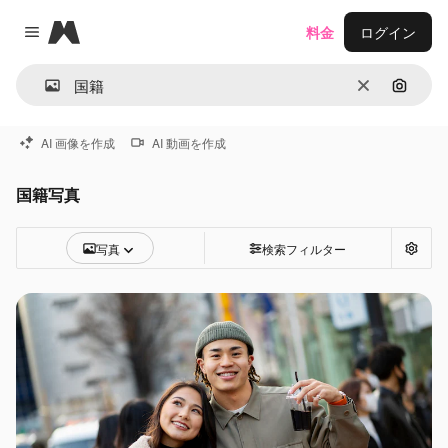
Magnific
料金
ログイン
Close menu
消去
画像で
AI 画像を作成
AI 動画を作成
国籍写真
写真
検索フィルター