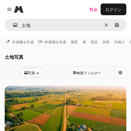
Magnific
料金
ログイン
Close menu
消去
画像で
AI 画像を作成
AI 動画を作成
風景
海
登記
自然
夕焼け
土地写真
写真
検索フィルター