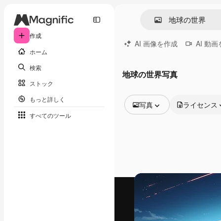
作成
AI 画像を作成
AI 動
ホーム
検索
地球の世界写真
ストック
もっと詳しく
写真
ライセンス
すべてのツール
全ての画像
ベクトル
イラスト
写真
PSD
テンプレート
モックアップ
動画
映像素材
モーショングラフィックス
動画テンプレート
アイコン
3D モデル