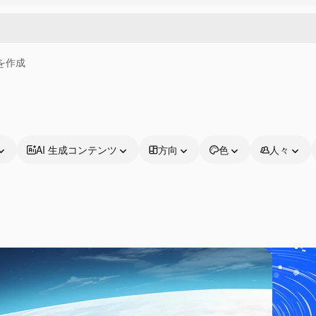
画を作成
AI 生成コンテンツ
方向
色
人々