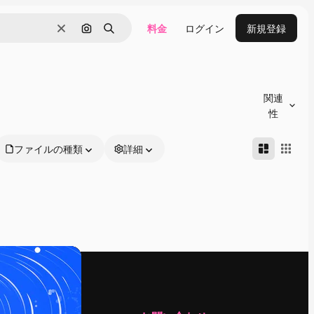
料金
ログイン
新規登録
消去
画像で検索
検索
関連
性
ファイルの種類
詳細