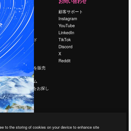
運営
お問い合わせ
料金
顧客サポート
会社概要
Instagram
Reviews
YouTube
採用情報
LinkedIn
検索トレンド
TikTok
ブログ
Discord
イベント
X
Slidesgo
Reddit
コンテンツを販売
する
プレスルーム
magnific.aiをお探し
ですか？
ee to the storing of cookies on your device to enhance site