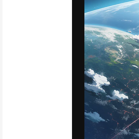
フォント
最高のクリエイ
ットフォーム。
店、スタジオを
います。
日本語
Copyright © 2010-