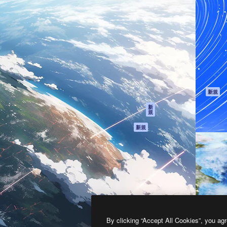
製品
はじめに
ティブ制作を導くためのプラ
Spaces
Academy
クリエイター、企業、代理
AI アシスタント
ドキュメント
含む100万人以上が利用して
AI 画像生成ツール
サポート
AI 動画生成ツール
利用規約
AI 音声合成ツール
プライバシーポリ
シー
ストックコンテン
ツ
オリジナル
新規
Claude/ChatGPT
クッキーポリシー
新
規
向けMCP
トラストセンター
エージェント
アフィリエイト
新規
API
法人向け
モバイルアプリ
すべてのMagnificツ
ール
2026
Freepik Company S.L.U.
無断複写・転載を禁じます
.
By clicking “Accept All Cookies”, you agr