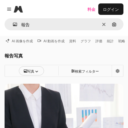
Magnific
料金
ログイン
Close menu
消去
画像で
AI 画像を作成
AI 動画を作成
資料
グラフ
評価
統計
戦略
報告写真
写真
検索フィルター