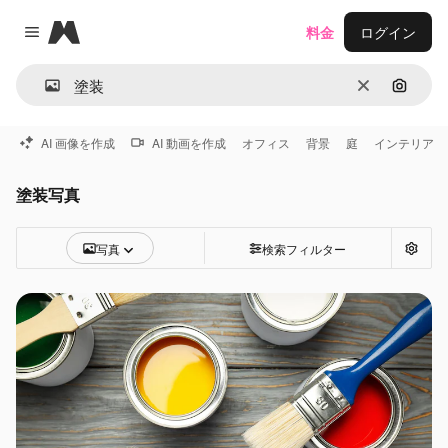
Magnific
料金
ログイン
Close menu
消去
画像で
AI 画像を作成
AI 動画を作成
オフィス
背景
庭
インテリア
塗装写真
写真
検索フィルター