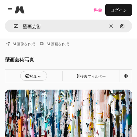
Magnific
料金
ログイン
Close menu
消去
画像で
AI 画像を作成
AI 動画を作成
壁画芸術写真
写真
検索フィルター