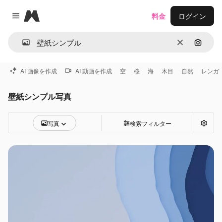
Magnific
料金
ログイン
Close menu
消去
画像で
AI 画像を作成
AI 動画を作成
空
桜
海
木目
自然
レンガ
壁紙シンプル写真
写真
検索フィルター