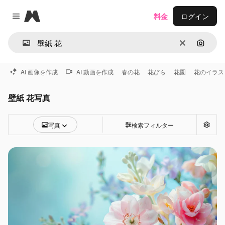
Magnific
料金
ログイン
Close menu
消去
画像で
AI 画像を作成
AI 動画を作成
春の花
花びら
花園
花のイラス
壁紙 花写真
写真
検索フィルター