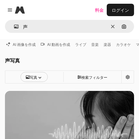
Magnific
料金
ログイン
Close menu
消去
画像で
AI 画像を作成
AI 動画を作成
ライブ
音楽
楽器
カラオケ
声写真
写真
検索フィルター