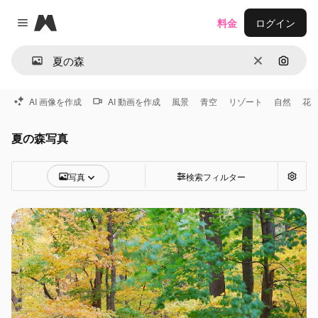
Magnific
料金
ログイン
Close menu
消去
画像で
AI 画像を作成
AI 動画を作成
風景
青空
リゾート
自然
花
夏の森写真
写真
検索フィルター