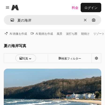
Magnific
料金
ログイン
Close menu
消去
画像で
AI 画像を作成
AI 動画を作成
風景
波打ち際
朝焼け
リゾート
夏の海岸写真
写真
検索フィルター