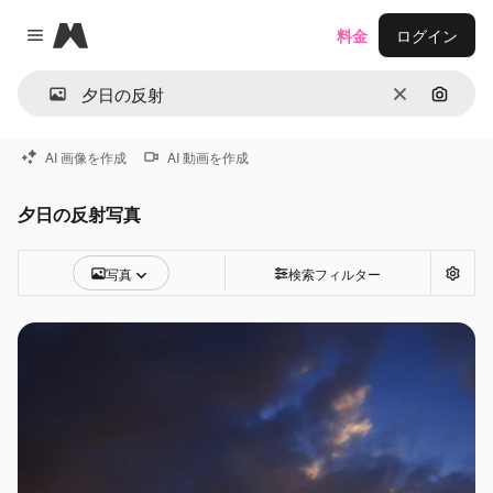
Magnific
料金
ログイン
Close menu
消去
画像で
AI 画像を作成
AI 動画を作成
夕日の反射写真
写真
検索フィルター