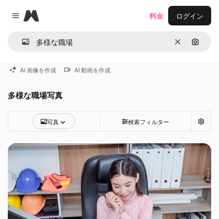
Magnific
料金
ログイン
Close menu
消去
画像で
AI 画像を作成
AI 動画を作成
多様な職場写真
写真
検索フィルター