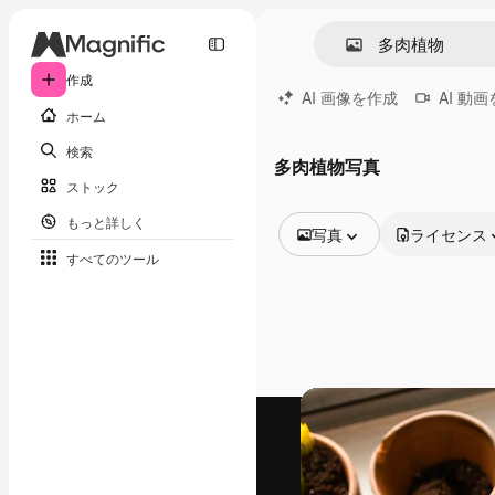
作成
AI 画像を作成
AI 動
ホーム
検索
多肉植物写真
ストック
もっと詳しく
写真
ライセンス
すべてのツール
全ての画像
ベクトル
イラスト
写真
PSD
テンプレート
モックアップ
動画
映像素材
モーショングラフィックス
動画テンプレート
アイコン
3D モデル