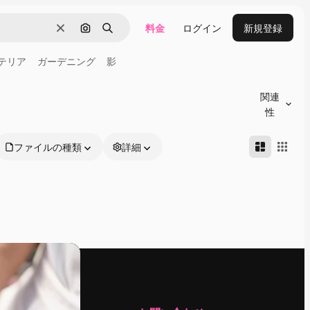
料金
ログイン
新規登録
消去
画像で検索
検索
テリア
ガーデニング
影
関連
性
ファイルの種類
詳細