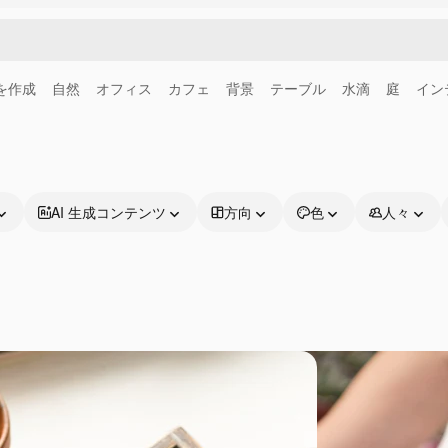
画を作成
自然
オフィス
カフェ
背景
テーブル
水滴
庭
イン
AI 生成コンテンツ
方向
色
人々