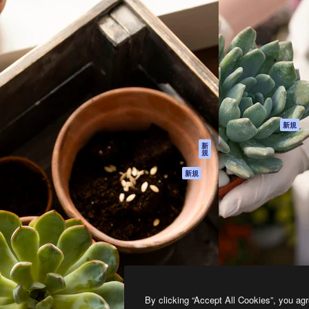
製品
はじめに
ティブ制作を導くためのプラ
Spaces
Academy
クリエイター、企業、代理
AI アシスタント
ドキュメント
含む100万人以上が利用して
AI 画像生成ツール
サポート
AI 動画生成ツール
利用規約
AI 音声合成ツール
プライバシーポリ
シー
ストックコンテン
ツ
オリジナル
新規
Claude/ChatGPT
クッキーポリシー
新
規
向けMCP
トラストセンター
エージェント
アフィリエイト
新規
API
法人向け
モバイルアプリ
すべてのMagnificツ
ール
2026
Freepik Company S.L.U.
無断複写・転載を禁じます
.
By clicking “Accept All Cookies”, you agr