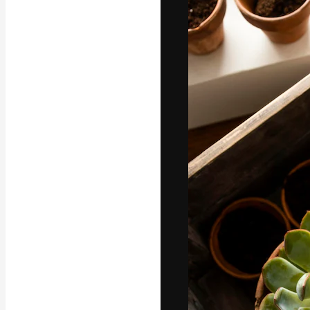
フォント
最高のクリエイ
ットフォーム。
店、スタジオを
います。
日本語
Copyright © 2010-