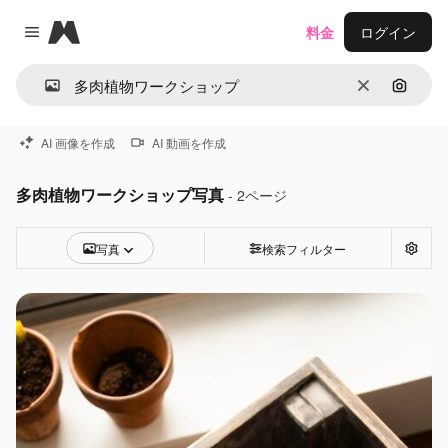
Magnific
料金
ログイン
Close menu
消去
画像で
AI 画像を作成
AI 動画を作成
多肉植物ワークショップ写真
- 2ページ
写真
検索フィルター