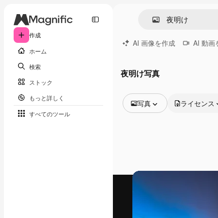
作成
AI 画像を作成
AI 動
ホーム
検索
夜明け写真
ストック
もっと詳しく
写真
ライセンス
すべてのツール
全ての画像
ベクトル
イラスト
写真
PSD
テンプレート
モックアップ
動画
映像素材
モーショングラフィックス
動画テンプレート
アイコン
3D モデル