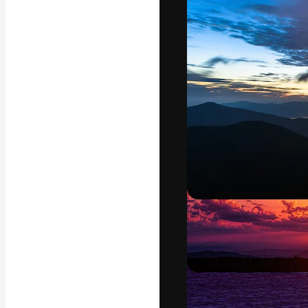
フォント
最高のクリエイ
ットフォーム。
店、スタジオを
います。
日本語
Copyright © 2010-