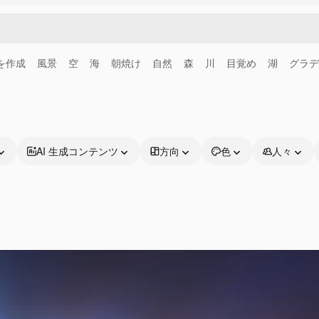
画を作成
風景
空
海
朝焼け
自然
森
川
目覚め
湖
グラデ
AI 生成コンテンツ
方向
色
人々