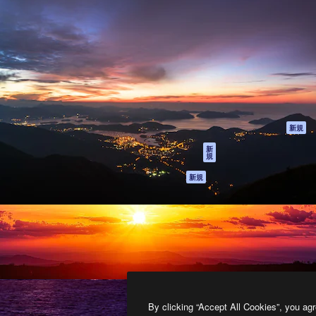
製品
はじめに
ティブ制作を導くためのプラ
Spaces
Academy
クリエイター、企業、代理
AI アシスタント
ドキュメント
含む100万人以上が利用して
AI 画像生成ツール
サポート
AI 動画生成ツール
利用規約
AI 音声合成ツール
プライバシーポリ
シー
ストックコンテン
ツ
オリジナル
新規
Claude/ChatGPT
クッキーポリシー
新
規
向けMCP
トラストセンター
エージェント
アフィリエイト
新規
API
法人向け
モバイルアプリ
すべてのMagnificツ
ール
2026
Freepik Company S.L.U.
無断複写・転載を禁じます
.
By clicking “Accept All Cookies”, you agr