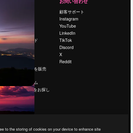
運営
お問い合わせ
料金
顧客サポート
会社概要
Instagram
Reviews
YouTube
採用情報
LinkedIn
検索トレンド
TikTok
ブログ
Discord
イベント
X
Slidesgo
Reddit
コンテンツを販売
する
プレスルーム
magnific.aiをお探し
ですか？
ee to the storing of cookies on your device to enhance site