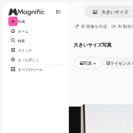
作成
AI 画像を作成
AI 動
ホーム
検索
大きいサイズ写真
ストック
もっと詳しく
写真
ライセンス
すべてのツール
全ての画像
ベクトル
イラスト
写真
PSD
テンプレート
モックアップ
動画
映像素材
モーショングラフィックス
動画テンプレート
アイコン
3D モデル