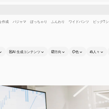
画を作成
パジャマ
ぽっちゃり
ふんわり
ワイドパンツ
ビッグT
AI 生成コンテンツ
方向
色
人々