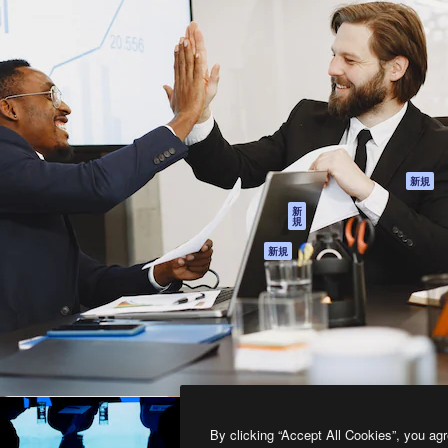
製品
はじめに
ティブ制作を導くためのプラ
Spaces
Academy
クリエイター、企業、代理
AI アシスタント
ドキュメント
含む100万人以上が利用して
AI 画像生成ツール
サポート
AI 動画生成ツール
利用規約
AI 音声合成ツール
プライバシーポリ
シー
ストックコンテン
ツ
オリジナル
新規
Claude/ChatGPT
クッキーポリシー
新
規
向けMCP
トラストセンター
エージェント
アフィリエイト
新規
API
法人向け
モバイルアプリ
すべてのMagnificツ
ール
2026
Freepik Company S.L.U.
無断複写・転載を禁じます
.
By clicking “Accept All Cookies”, you agr