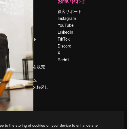
運営
お問い合わせ
料金
顧客サポート
会社概要
Instagram
Reviews
YouTube
採用情報
LinkedIn
検索トレンド
TikTok
ブログ
Discord
イベント
X
Slidesgo
Reddit
コンテンツを販売
する
プレスルーム
magnific.aiをお探し
ですか？
ee to the storing of cookies on your device to enhance site