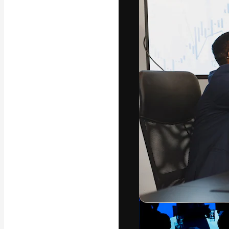
フォント
最高のクリエイ
ットフォーム。
店、スタジオを
います。
日本語
Copyright © 2010-