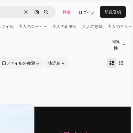
料金
ログイン
新規登録
消去
画像で検索
検索
スタイル
大人のコーヒー
大人の街並み
大人の趣味
大人のグルー
関連
性
ファイルの種類
詳細