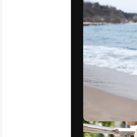
フォント
最高のクリエイ
ットフォーム。
店、スタジオを
います。
日本語
Copyright © 2010-