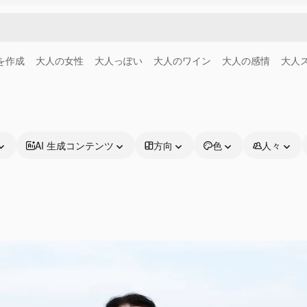
画を作成
大人の女性
大人っぽい
大人のワイン
大人の感情
大人
AI 生成コンテンツ
方向
色
人々