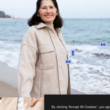
製品
はじめに
ティブ制作を導くためのプラ
Spaces
Academy
クリエイター、企業、代理
AI アシスタント
ドキュメント
含む100万人以上が利用して
AI 画像生成ツール
サポート
AI 動画生成ツール
利用規約
AI 音声合成ツール
プライバシーポリ
シー
ストックコンテン
ツ
オリジナル
新規
Claude/ChatGPT
クッキーポリシー
新
規
向けMCP
トラストセンター
エージェント
アフィリエイト
新規
API
法人向け
モバイルアプリ
すべてのMagnificツ
ール
2026
Freepik Company S.L.U.
無断複写・転載を禁じます
.
By clicking “Accept All Cookies”, you agr