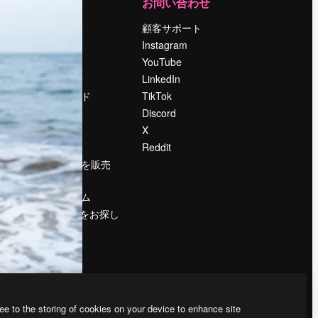
運営
お問い合わせ
料金
顧客サポート
会社概要
Instagram
Reviews
YouTube
採用情報
LinkedIn
検索トレンド
TikTok
ブログ
Discord
イベント
X
Slidesgo
Reddit
コンテンツを販売
する
プレスルーム
magnific.aiをお探し
ですか？
ee to the storing of cookies on your device to enhance site