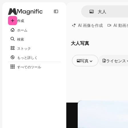
作成
AI 画像を作成
AI 動
ホーム
検索
大人写真
ストック
もっと詳しく
写真
ライセンス
すべてのツール
全ての画像
ベクトル
イラスト
写真
PSD
テンプレート
モックアップ
動画
映像素材
モーショングラフィックス
動画テンプレート
アイコン
3D モデル