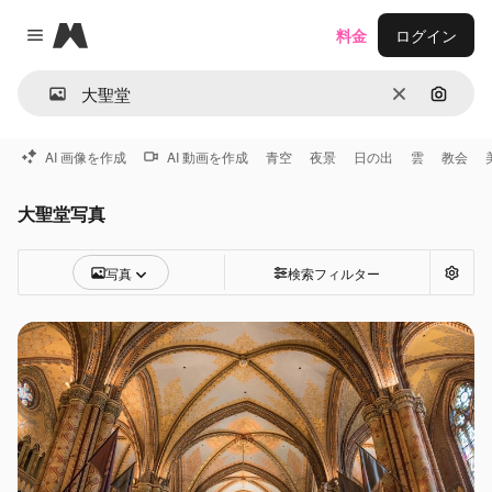
Magnific
料金
ログイン
Close menu
消去
画像で
AI 画像を作成
AI 動画を作成
青空
夜景
日の出
雲
教会
大聖堂写真
写真
検索フィルター