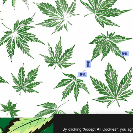
製品
はじめに
ティブ制作を導くためのプラ
Spaces
Academy
クリエイター、企業、代理
AI アシスタント
ドキュメント
含む100万人以上が利用して
AI 画像生成ツール
サポート
AI 動画生成ツール
利用規約
AI 音声合成ツール
プライバシーポリ
シー
ストックコンテン
ツ
オリジナル
新規
Claude/ChatGPT
クッキーポリシー
新
規
向けMCP
トラストセンター
エージェント
アフィリエイト
新規
API
法人向け
モバイルアプリ
すべてのMagnificツ
ール
2026
Freepik Company S.L.U.
無断複写・転載を禁じます
.
By clicking “Accept All Cookies”, you agr