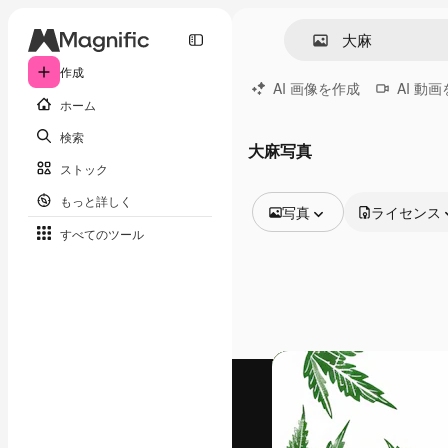
作成
AI 画像を作成
AI 動
ホーム
検索
大麻写真
ストック
もっと詳しく
写真
ライセンス
すべてのツール
全ての画像
ベクトル
イラスト
写真
PSD
テンプレート
モックアップ
動画
映像素材
モーショングラフィックス
動画テンプレート
アイコン
3D モデル