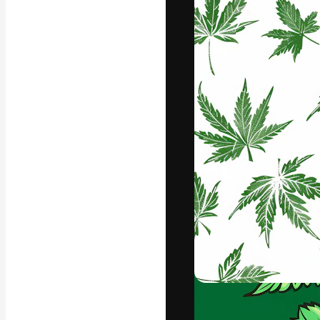
フォント
最高のクリエイ
ットフォーム。
店、スタジオを
います。
日本語
Copyright © 2010-