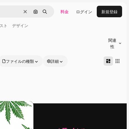
料金
ログイン
新規登録
消去
画像で検索
検索
スト
デザイン
関連
性
ファイルの種類
詳細