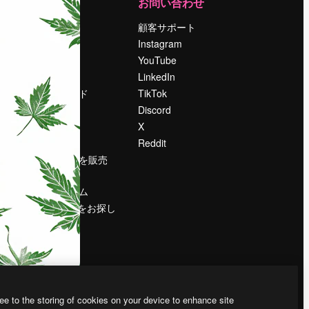
運営
お問い合わせ
料金
顧客サポート
会社概要
Instagram
Reviews
YouTube
採用情報
LinkedIn
検索トレンド
TikTok
ブログ
Discord
イベント
X
Slidesgo
Reddit
コンテンツを販売
する
プレスルーム
magnific.aiをお探し
ですか？
ee to the storing of cookies on your device to enhance site