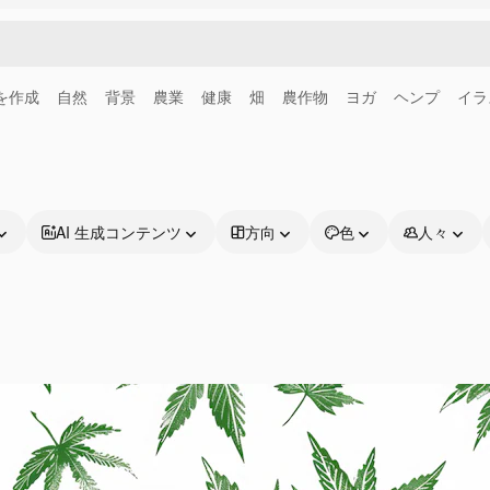
画を作成
自然
背景
農業
健康
畑
農作物
ヨガ
ヘンプ
イラ
AI 生成コンテンツ
方向
色
人々