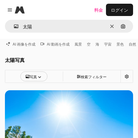
Magnific
料金
ログイン
Close menu
消去
画像で
AI 画像を作成
AI 動画を作成
風景
空
海
宇宙
景色
自然
太陽写真
写真
検索フィルター