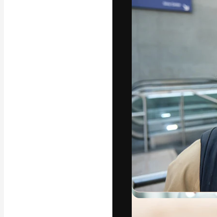
フォント
最高のクリエイ
ットフォーム。
店、スタジオを
います。
日本語
Copyright © 2010-