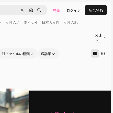
料金
ログイン
新規登録
消去
画像で検索
検索
ン
女性の足
働く女性
日本人女性
女性の肌
関連
性
ファイルの種類
詳細