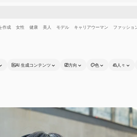
画を作成
女性
健康
美人
モデル
キャリアウーマン
ファッショ
AI 生成コンテンツ
方向
色
人々