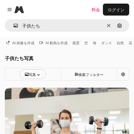
Magnific
料金
ログイン
Close menu
消去
画像で
AI 画像を作成
AI 動画を作成
風景
空
海
ダンス
自然
花
子供たち写真
写真
検索フィルター